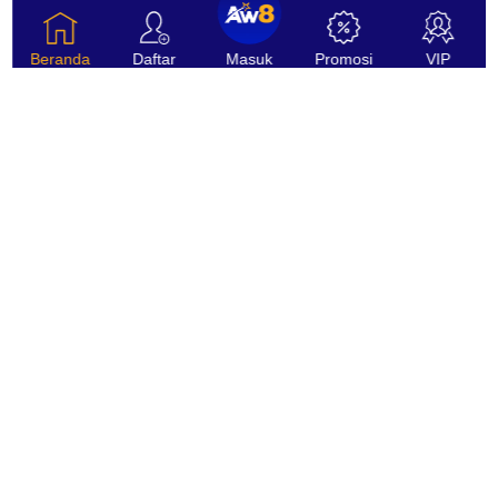
Beranda
Daftar
Masuk
Promosi
VIP
AceWin8 menawarkan berbagai macam produk dengan kualitas terbaik
kepada para pemain kami. Tim Dukungan Pelanggan kami tersedia untuk
membantu Anda 24 jam sehari. Semua informasi pribadi akan
diperlakukan dan disimpan dengan cara yang paling ketat dan paling
rahasia.
Hak Cipta AceWin8 © 2026. Seluruh hak cipta.
AW8INDO - Situs Slot Server Luar Negeri
Terpercaya di Indonesia
AW8INDO adalah situs judi slot server luar negeri yang
menghadirkan keseruan dan keuntungan besar. Situs kami
juga menghadirkan link alternatif yang memudahkan para
pemain menikmati seluruh game slot server Myanmar anti lag.
Selain itu, 1.800+ game slot server Eropa yang tersedia
memiliki Winrate yang tinggi, sehingga sangat mudah Maxwin
meskipun hanya satu kali spin. Untuk membuat para pemain
merasa aman dan nyaman, AW8INDO tentu sudah memiliki
lisensi resmi.
Jadi Anda tidak lagi perlu khawatir saat ingin melakukan
registrasi di situs judi online kami. Ini akan menjadi pengalaman
bermain slot server Kamboja paling seru dan menguntungkan
yang pernah ada!