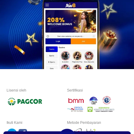
Lisensi oleh
Sertifikasi
Ikuti Kami
Metode Pembayaran