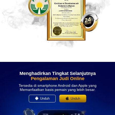
Menghadirkan Tingkat Selanjutnya
Pengalaman Judi Online
Tersedia di smartphone Android dan Apple yang
Memanfaatkan basis pemain yang lebih besar.
Unduh
Unduh