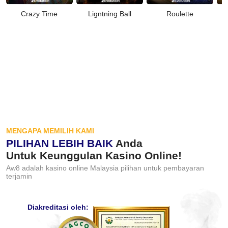
Crazy Time
Ligntning Ball
Roulette
MENGAPA MEMILIH KAMI
PILIHAN LEBIH BAIK
Anda
Untuk Keunggulan Kasino Online!
Aw8 adalah kasino online Malaysia pilihan untuk pembayaran
terjamin
Diakreditasi oleh: