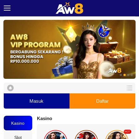
Beranda
Promosi
Duta
Hubungi
Papan
Peringkat
Masuk
Daftar
Bahasa
Kasino
Kasino
Desktop
HOT
Slot