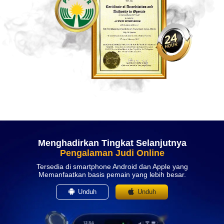
Menghadirkan Tingkat Selanjutnya
Pengalaman Judi Online
Tersedia di smartphone Android dan Apple yang
Memanfaatkan basis pemain yang lebih besar.
Unduh
Unduh