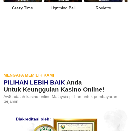
Crazy Time
Ligntning Ball
Roulette
MENGAPA MEMILIH KAMI
PILIHAN LEBIH BAIK
Anda
Untuk Keunggulan Kasino Online!
Aw8 adalah kasino online Malaysia pilihan untuk pembayaran
terjamin
Diakreditasi oleh: