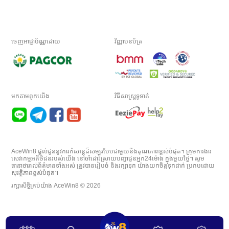
ចេញអាជ្ញាប័ណ្ណដោយ
វិញ្ញាបនប័ត្រ
មកតាមពូកយើង
វិធីសាស្រ្តទូទាត់
AceWin8 ផ្តល់ជូននូវការកំសាន្តដ៏សម្បូរបែបជាមួយនឹងគុណភាពខ្ពស់បំផុត។ ក្រុមការងារ
សេវាកម្មអតិថិជនរបស់យើង នៅចាំដោះស្រាយបញ្ហាជូនអ្នក24ម៉ោង ក្នុងមួយថ្ងៃ។ សូម
ធានាថារាល់ព័ត៌មានទាំងអស់ ត្រូវបានរៀបចំ និងរក្សាទុក យ៉ាងយកចិត្តទុកដាក់ ប្រកបដោយ
សុវត្ថិភាពខ្ពស់បំផុត។
រក្សាសិទ្ធិគ្រប់យ៉ាង AceWin8 © 2026