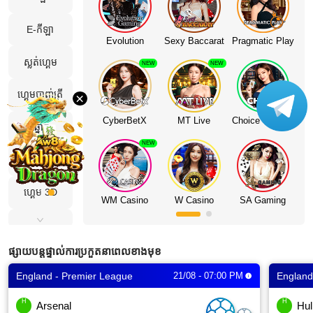
E-កីឡា
ដោនឡូដ
Evolution
Sexy Baccarat
Pragmatic Play
ស្លត់ហ្គេម
NEW
NEW
វីអាយភី
ហ្គេមបាញ់ត្រី
×
ភ្នាក់ងារ
CyberBetX
MT Live
Choice Gaming
ឆ្នោត
NEW
ពុកគ័រ
ហ្គេម 3D
WM Casino
W Casino
SA Gaming
ជល់មាន់
ផ្សាយបន្តផ្ទាល់ការប្រកួតនាពេលខាងមុខ
ហ្គេមដែលលឿន
England - Premier League
21/08 - 07:00 PM
England
Score
H
H
Arsenal
Hul