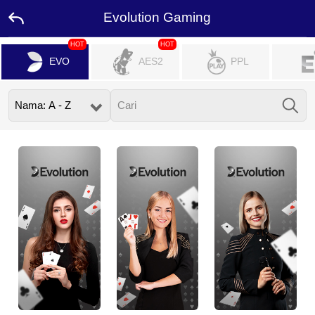
Evolution Gaming
HOT
HOT
Halaman
EVO
AES2
PPL
Utama
Promosi
Duta
Hubungi
Kami
Papan
Pendahulu
Bahasa
Desktop