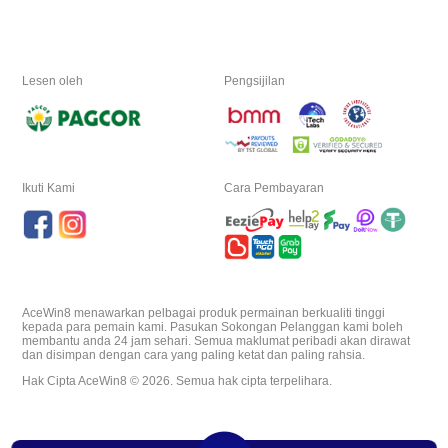
Lesen oleh
Pengsijilan
Ikuti Kami
Cara Pembayaran
AceWin8 menawarkan pelbagai produk permainan berkualiti tinggi
kepada para pemain kami. Pasukan Sokongan Pelanggan kami boleh
membantu anda 24 jam sehari. Semua maklumat peribadi akan dirawat
dan disimpan dengan cara yang paling ketat dan paling rahsia.
Hak Cipta AceWin8 © 2026. Semua hak cipta terpelihara.