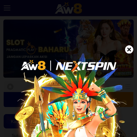
Halaman
Utama
Promosi
Duta
Hubungi
Kami
Papan
Log Masuk
Sertai
Pendahulu
Bahasa
Kasino
Kasino
HOT
HOT
Desktop
Sukan