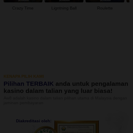
Crazy Time
Ligntning Ball
Roulette
KENAPA PILIH KAMI
Pilihan TERBAIK
anda untuk pengalaman
kasino dalam talian yang luar biasa!
Aw8 adalah kasino dalam talian pilihan utama di Malaysia dengan
jaminan pembayaran
Diakreditasi oleh: