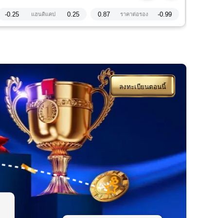
-0.25
0.25
0.87
-0.99
-0.25
แฮนดิแคป
ราคาต่อรอง
ลงทะเบียนตอนนี้