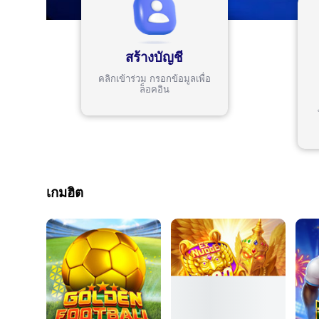
สร้างบัญชี
คลิกเข้าร่วม กรอกข้อมูลเพื่อ
ล็อคอิน
เกมฮิต