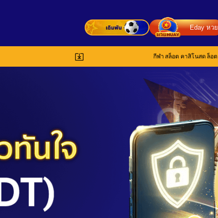
Eday หว
กีฬา
สล็อต
คาสิโนสด
ล็อต