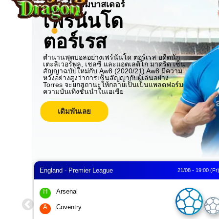
แบรนด์ แอมบาสเดอร์
เฟร์นันโด
ตอร์เรส
ตำนานฟุตบอลอย่างเฟร์นันโด ตอร์เรส อดีตนัก
เตะลิเวอร์พูล, เชลซี และแอตเลติโก มาดริด เซ็น
สัญญาฉบับใหม่กับ Aw8 (2020/21) Aw8 มีความ
หวังอย่างสูงว่าการเซ็นสัญญากับผู้เล่นอย่าง
Torres จะยกสถานะให้กลายเป็นเป็นแพลตฟอร์ม
ความบันเทิงชั้นนำในเอเชีย
เดิมพันเลย
England - Premier League
21/08 - 19:00 (Fr
H
Arsenal
A
Coventry