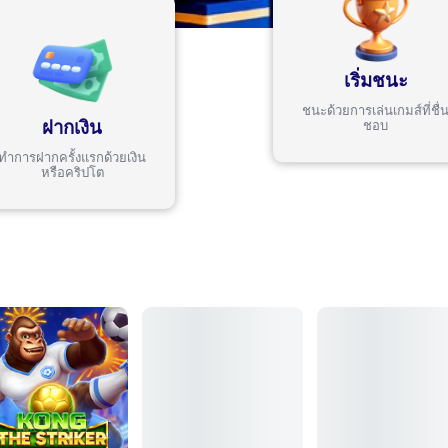
เริ่มชนะ
ชนะด้วยการเล่นเกมส์ที่ชื่
ฝากเงิน
ชอบ
ทำการฝากครั้งแรกด้วยเงิน
หรือคริปโต