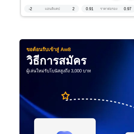
-2
2
0.91
0.97
แฮนดิแคป
ราคาต่อรอง
ขอต้อนรับเข้าสู่ Aw8
วิธีการสมัคร
ผู้เล่นใหม่รับโบนัสสูงถึง 3,000 บาท