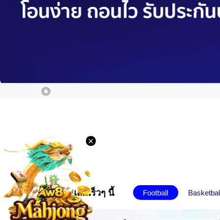
โปรโมชั่น
×
การแข่งขันสดเร็วๆ นี้
Football
Basketbal