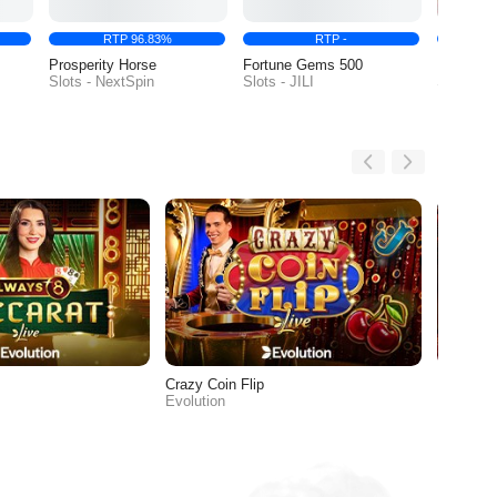
RTP
96.83%
RTP
-
Prosperity Horse
Fortune Gems 500
Dragon C
Slots
-
NextSpin
Slots
-
JILI
Slots
-
A
Crazy Coin Flip
Funky T
Evolution
Evolutio