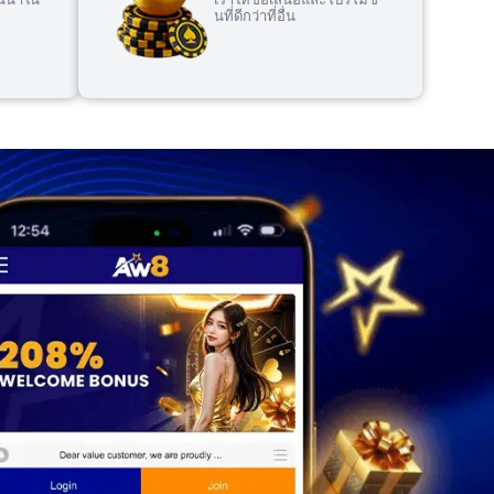
นที่ดีกว่าที่อื่น