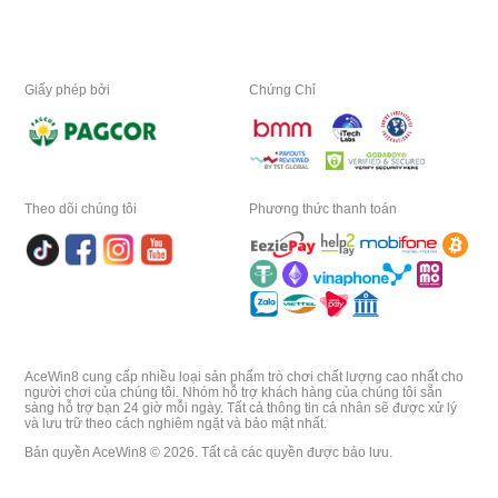
Giấy phép bởi
Chứng Chỉ
Theo dõi chúng tôi
Phương thức thanh toán
AceWin8 cung cấp nhiều loại sản phẩm trò chơi chất lượng cao nhất cho
người chơi của chúng tôi. Nhóm hỗ trợ khách hàng của chúng tôi sẵn
sàng hỗ trợ bạn 24 giờ mỗi ngày. Tất cả thông tin cá nhân sẽ được xử lý
và lưu trữ theo cách nghiêm ngặt và bảo mật nhất.
Bản quyền AceWin8 © 2026. Tất cả các quyền được bảo lưu.