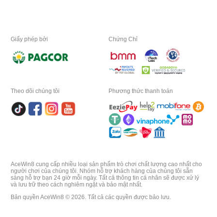
Giấy phép bởi
Chứng Chỉ
Theo dõi chúng tôi
Phương thức thanh toán
AceWin8 cung cấp nhiều loại sản phẩm trò chơi chất lượng cao nhất cho
người chơi của chúng tôi. Nhóm hỗ trợ khách hàng của chúng tôi sẵn
sàng hỗ trợ bạn 24 giờ mỗi ngày. Tất cả thông tin cá nhân sẽ được xử lý
và lưu trữ theo cách nghiêm ngặt và bảo mật nhất.
Bản quyền AceWin8 © 2026. Tất cả các quyền được bảo lưu.