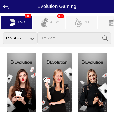
Evolution Gaming
HOT
HOT
Trang
EVO
AES2
PPL
Chủ
Khuyến
Mãi
Đại
Sứ
Liên
Hệ
Chúng
Tôi
Bảng
Xếp
Hạng
Ngôn