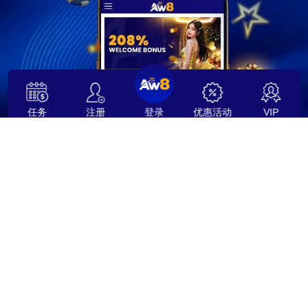
任务
注册
登录
优惠活动
VIP
许可证
证书
关注我们
转账方式