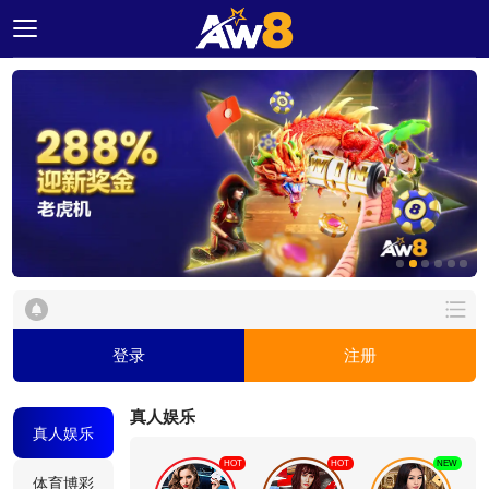
主
页
面
优
惠
活
动
品
牌
大
使
登录
注册
联
系
真人娱乐
我
真人娱乐
们
HOT
HOT
NEW
体育博彩