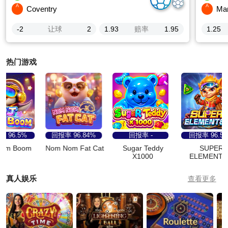
A
A
Coventry
Man
-2
让球
2
1.93
赔率
1.95
1.25
热门游戏
96.5%
回报率
96.84%
回报率
-
回报率
96.5%
om Boom
Nom Nom Fat Cat
Sugar Teddy
SUPER
X1000
ELEMENTS 2
真人娱乐
查看更多