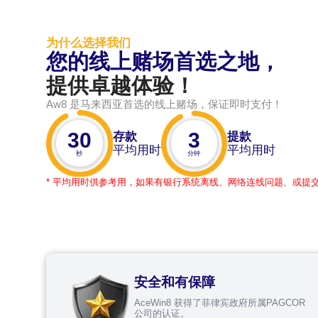
为什么选择我们
您的线上赌场首选之地，
提供卓越体验！
Aw8 是马来西亚首选的线上赌场，保证即时支付！
30
3
存款
提款
平均用时
平均用时
秒
分钟
* 平均用时供参考用，如果有银行系统离线、网络连线问题、或提
安全和有保障
AceWin8 获得了菲律宾政府所属PAGCOR
公司的认证。