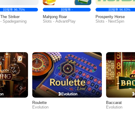
回报率
96.75%
回报率
-
回报率
96.83%
The Striker
Mahjong Roar
Prosperity Horse
-
Spadegaming
Slots
-
AdvantPlay
Slots
-
NextSpin
Roulette
Baccarat
Evolution
Evolution