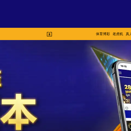
体育博彩
老虎机
真