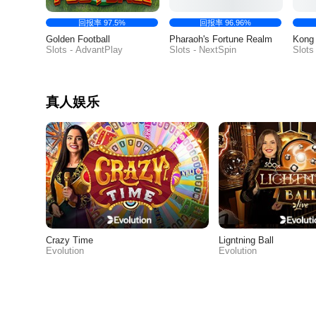
回报率
97.5%
回报率
96.96%
 Super
Golden Football
Pharaoh's Fortune Realm
Kong 
Slots
-
AdvantPlay
Slots
-
NextSpin
Slots
lay
真人娱乐
Crazy Time
Ligntning Ball
Evolution
Evolution