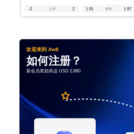
-2
2
1.91
1.97
让球
赔率
欢迎来到 Aw8
如何注册？
新会员奖励高达 USD 2,880