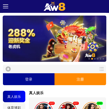
主
页
面
优
惠
活
动
品
牌
大
使
登录
注册
联
系
真人娱乐
我
真人娱乐
们
HOT
HOT
NEW
体育博彩