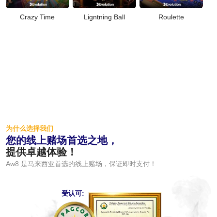
Crazy Time
Ligntning Ball
Roulette
为什么选择我们
您的线上赌场首选之地，
提供卓越体验！
Aw8 是马来西亚首选的线上赌场，保证即时支付！
受认可: