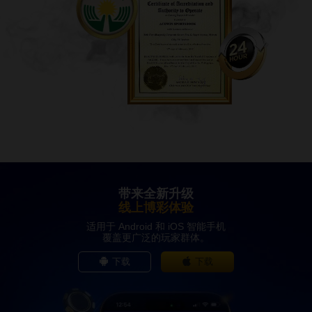
带来全新升级
线上博彩体验
适用于 Android 和 iOS 智能手机
覆盖更广泛的玩家群体。
下载
下载