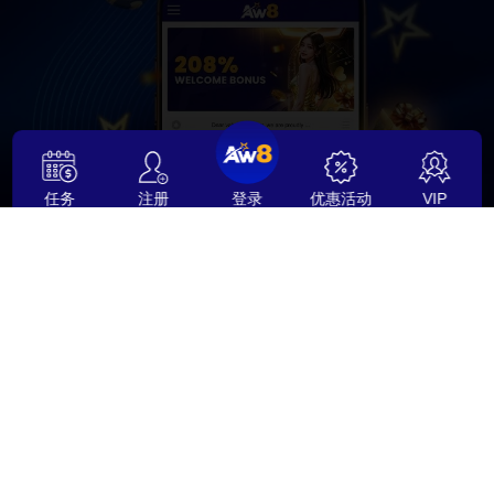
任务
注册
登录
优惠活动
VIP
许可证
证书
关注我们
转账方式