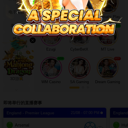
排
行
榜
电子竞技
Evolution
Sexy Baccarat
Pragmatic Play
语
老虎机
NEW
NEW
言
捕鱼
PC
×
版
Ezugi
CyberBetX
MT Live
彩票
下
NEW
HOT
载
扑克
VIP
3D游戏
WM Casino
SA Gaming
Dream Gaming
代
斗鸡
理
即将举行的直播赛事
快速游戏
England - Premier League
21/08 - 07:00 PM
England
电视直播
H
H
Arsenal
Hul