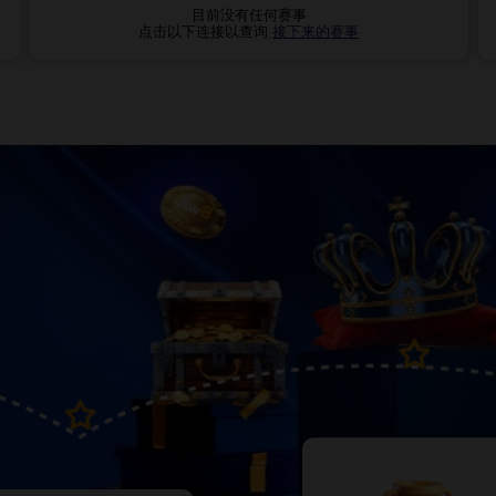
目前没有任何赛事
点击以下连接以查询
接下来的赛事