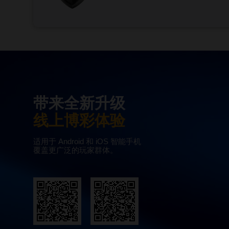
带来全新升级
线上博彩体验
适用于 Android 和 iOS 智能手机
覆盖更广泛的玩家群体。