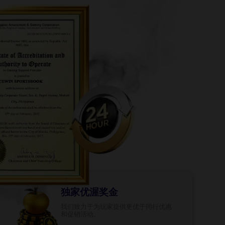
独家优渥奖金
我们致力于为玩家提供更优于同行优惠
和促销活动。