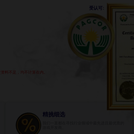
受认可:
交资料不足，均不计算在内。
精挑细选
我们一直都在寻找行业领域中最先进且最优质的
游戏开发商。