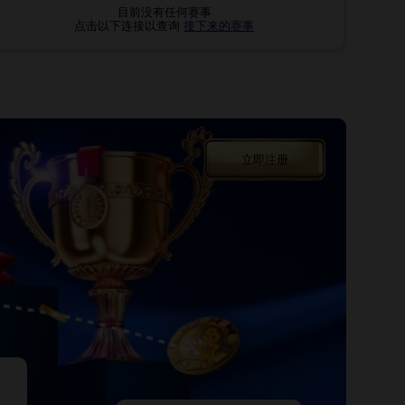
目前没有任何赛事
点击以下连接以查询
接下来的赛事
立即注册